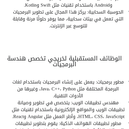
وAndroid باستخدام تقنيات مثل Swift وKotlin.
الحوسبة السحابية: يركز هذا المجال على تطوير البرمجيات
التي تعمل في بيئات سحابية، مما يوفر حلولًا مرنة وقابلة
للتوسع عبر الإنترنت.
الوظائف المستقبلية لخريجي تخصص هندسة
البرمجيات
مطور برمجيات: يعمل على إنشاء البرمجيات باستخدام لغات
البرمجة المختلفة مثل Java، C++، Python، وغيرها من
الأدوات التقنية.
مهندس تطبيقات الويب: يتخصص في تطوير وصيانة
تطبيقات الويب والمواقع الإلكترونية باستخدام تقنيات مثل
HTML، CSS، JavaScript، وأطر العمل مثل Angular وReact.
مطور تطبيقات الهواتف الذكية: يقوم بتطوير تطبيقات