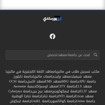
فيسبوك
مواقع التواصل
البحث عن:
مكتب تسجيل طلاب في ماليزيا
معاهد اللغة الانجليزية في ماليزيا
معهد شيفيلد
معهد برايت
جامعات ماليزيا
جامعة تايلورز
جامعة APU
جامعة MSU
معهد EMS
معهد اكسل
جامعة UCSI
معهد ELS
جامعة CITY
معهد اوسم
اكاديمية Awesome
معهد ELIT
جامعة ليمكوكوينج
معهد بيج بين
جامعة Cyberjaya
معهد Erican
جامعة INTI
جامعة تناجا
جامعة تناجا الوطنية
جامعة Uniten
جامعة كوالالمبور
جامعة UniKL
جامعة لينكولن