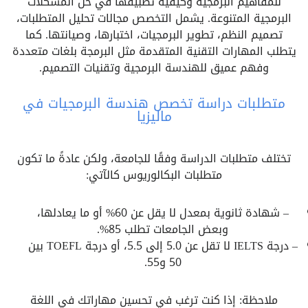
للمفاهيم البرمجية وكيفية تطبيقها في حل المشكلات
البرمجية المتنوعة. يشمل التخصص مجالات تحليل المتطلبات،
تصميم النظم، تطوير البرمجيات، اختبارها، وصيانتها. كما
يتطلب المهارات التقنية المتقدمة مثل البرمجة بلغات متعددة
وفهم عميق للهندسة البرمجية وتقنيات التصميم.
متطلبات دراسة تخصص هندسة البرمجيات في
ماليزيا
تختلف متطلبات الدراسة وفقًا للجامعة، ولكن عادةً ما تكون
متطلبات البكالوريوس كالآتي:
– شهادة ثانوية بمعدل لا يقل عن 60% أو ما يعادلها،
وبعض الجامعات تطلب 85%.
– درجة IELTS لا تقل عن 5.0 إلى 5.5، أو درجة TOEFL بين
50 و55.
ملاحظة: إذا كنت ترغب في تحسين مهاراتك في اللغة