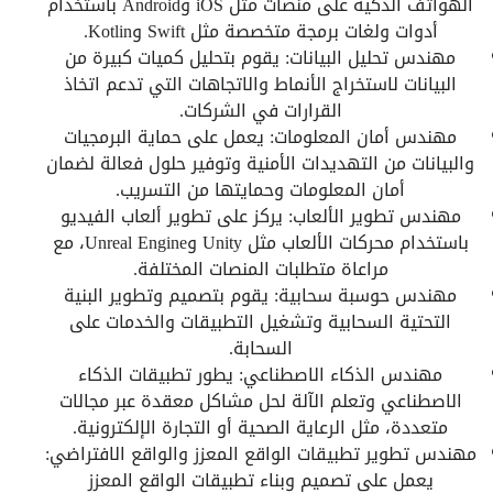
الهواتف الذكية على منصات مثل iOS وAndroid باستخدام
أدوات ولغات برمجة متخصصة مثل Swift وKotlin.
مهندس تحليل البيانات: يقوم بتحليل كميات كبيرة من
البيانات لاستخراج الأنماط والاتجاهات التي تدعم اتخاذ
القرارات في الشركات.
مهندس أمان المعلومات: يعمل على حماية البرمجيات
والبيانات من التهديدات الأمنية وتوفير حلول فعالة لضمان
أمان المعلومات وحمايتها من التسريب.
مهندس تطوير الألعاب: يركز على تطوير ألعاب الفيديو
باستخدام محركات الألعاب مثل Unity وUnreal Engine، مع
مراعاة متطلبات المنصات المختلفة.
مهندس حوسبة سحابية: يقوم بتصميم وتطوير البنية
التحتية السحابية وتشغيل التطبيقات والخدمات على
السحابة.
مهندس الذكاء الاصطناعي: يطور تطبيقات الذكاء
الاصطناعي وتعلم الآلة لحل مشاكل معقدة عبر مجالات
متعددة، مثل الرعاية الصحية أو التجارة الإلكترونية.
مهندس تطوير تطبيقات الواقع المعزز والواقع الافتراضي:
يعمل على تصميم وبناء تطبيقات الواقع المعزز