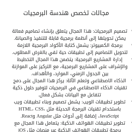
مجالات تخصص هندسة البرمجيات
تصميم البرمجيات: هذا المجال يتعلق بإنشاء تصاميم فعالة
يمكن تحويلها إلى أنظمة برمجية قابلة للتنفيذ والصيانة.
برمجة الكمبيوتر: يشمل كتابة الأكواد البرمجية اللازمة
لتحويل التصاميم إلى تطبيقات حية تفي بالغرض المطلوب.
إدارة المشاريع البرمجية: يتضمن هذا المجال التخطيط
والإشراف على المشاريع البرمجية، مع التركيز على الموازنة
بين الجدول الزمني، الموارد، والأهداف.
الذكاء الاصطناعي وتعلم الآلة: يركز هذا المجال على دمج
تقنيات الذكاء الاصطناعي في البرمجيات لتوفير حلول ذكية
تتفاعل مع البيانات بشكل فعال.
تطوير تطبيقات الويب: يشمل تصميم وبناء تطبيقات ويب
باستخدام تقنيات البرمجة الحديثة مثل HTML، CSS،
JavaScript، إضافة إلى أدوات مثل Angular وReact.
تطوير تطبيقات الهواتف الذكية: يتعامل هذا المجال مع
برمجة تطبيقات الهواتف الذكية عبر منصات مثل iOS