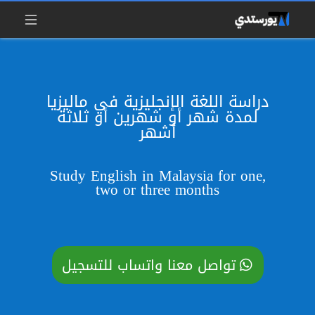
دراسة اللغة الإنجليزية في ماليزيا
لمدة شهر أو شهرين أو ثلاثة
أشهر
Study English in Malaysia for one,
two or three months
تواصل معنا واتساب للتسجيل