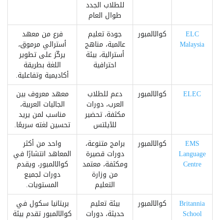
للطلاب الجدد
طوال العام
ELC
كوالالمبور
جودة تعليم
فرع من معهد
Malaysia
عالمية، مناهج
أسترالي مرموق،
أسترالية، بيئة
يركّز على تطوير
احترافية
اللغة بطريقة
أكاديمية وتفاعلية.
ELEC
كوالالمبور
دعم للطلاب
معهد معروف بين
العرب، دورات
الجاليات العربية،
مكثفة، تحضير
مناسب لمن يريد
للآيلتس
تحسين لغته سريعًا.
EMS
كوالالمبور
برامج متنوعة،
واحد من أكثر
Language
دورات قصيرة
المعاهد انتشارًا في
Centre
ومكثفة، معتمد
كوالالمبور، ويقدم
من وزارة
دورات لجميع
التعليم
المستويات.
Britannia
كوالالمبور
بيئة تعليم
بريتانيا سكول في
School
حديثة، دورات
كوالالمبور تقدم بيئة