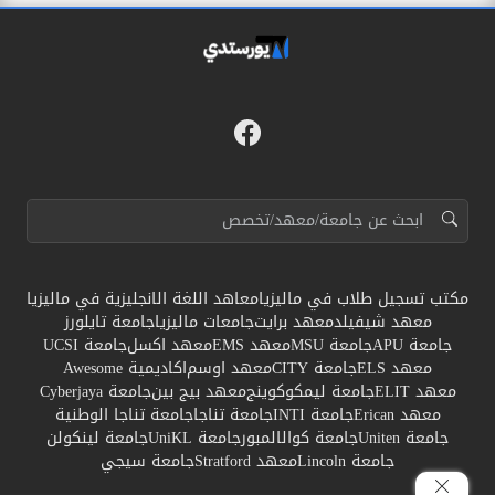
فيسبوك
مواقع التواصل
البحث عن:
مكتب تسجيل طلاب في ماليزيا
معاهد اللغة الانجليزية في ماليزيا
معهد شيفيلد
معهد برايت
جامعات ماليزيا
جامعة تايلورز
جامعة APU
جامعة MSU
معهد EMS
معهد اكسل
جامعة UCSI
معهد ELS
جامعة CITY
معهد اوسم
اكاديمية Awesome
معهد ELIT
جامعة ليمكوكوينج
معهد بيج بين
جامعة Cyberjaya
معهد Erican
جامعة INTI
جامعة تناجا
جامعة تناجا الوطنية
جامعة Uniten
جامعة كوالالمبور
جامعة UniKL
جامعة لينكولن
جامعة Lincoln
معهد Stratford
جامعة سيجي