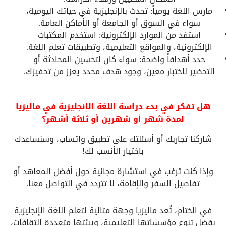
مارس اللغة يومياً: تحدث بالإنجليزية في حياتك اليومية،
سواء في السوق أو الجامعة أو الأماكن العامة.
استفد من الموارد الإلكترونية: استخدم المكتبات
الإلكترونية، والمواقع التعليمية، وتطبيقات تعلم اللغة.
حدد أهدافاً واضحة: سواء كان لتحسين المحادثة أو
التحضير لاختبار معين، وجود هدف محدد يعزز من تحفيزك.
هل تفكر في بدء دراسة اللغة الإنجليزية في ماليزيا
لمدة شهر أو شهرين أو ثلاثة أشهر؟
شاركنا تجاربك أو أسئلتك على تطبيق واتساب، وسنساعدك
باختيار الأنسب لك!
وإذا كنت ترغب في استشارة مجانية حول أفضل المعاهد أو
تفاصيل السفر والإقامة، لا تتردد في التواصل معنا.
في الختام، تُعد ماليزيا وجهة مثالية لتعلم اللغة الإنجليزية
بفضل تنوع مؤسساتها التعليمية، وبيئتها متعددة الثقافات،