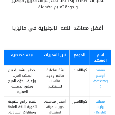
لاختبارات TOEFL وIELTS، تحت إشراف مدربين مؤهلين
وبجودة تعليم مضمونة.
أفضل معاهد اللغة الإنجليزية في ماليزيا
اسم
الموقع
أبرز المميزات
نبذة مختصرة
المعهد
معهد
كوالالمبور
بيئة تفاعلية،
يحظى بشعبية بين
أوسم
طاقم ودود،
الطلاب العرب،
(Awesome
مناسب
ويُعرف بجوّه المرح
)
للمبتدئين
وطرق تدريسه
العملية.
معهد
كوالالمبور
أسعار مناسبة،
يقدم برامج متنوعة
برايت
دورات مرنة،
لتقوية اللغة العامة
(Bright)
استقبال
ومهارات المحادثة.