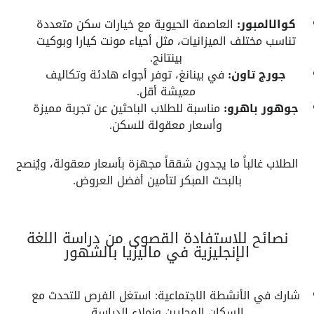
كوالالمبور:
العاصمة الحيوية مع خيارات سكن متعددة
تناسب مختلف الميزانيات، مثل أحياء مونت كيارا وبوكيت
بينتانج.
جورج تاون:
في بينانغ، توفر أجواء هادئة وتكاليف
معيشة أقل.
جوهور باهرو:
مناسبة للطلاب الباحثين عن تجربة مميزة
وأسعار معقولة للسكن.
الطلاب غالباً ما يجدون شققاً مجهزة بأسعار معقولة، ويُنصح
بالبحث المبكر لتأمين أفضل العروض.
نصائح للاستفادة القصوى من دراسة اللغة
الإنجليزية في ماليزيا بالشهور
شارك في الأنشطة الاجتماعية: استغل الفرص للتحدث مع
السكان المحليين وزملاء الدراسة.