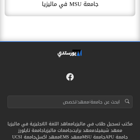
جامعة MSU في ماليزيا
فيسبوك
مواقع التواصل
البحث عن:
مكتب تسجيل طلاب في ماليزيا
معاهد اللغة الانجليزية في ماليزيا
معهد شيفيلد
معهد برايت
جامعات ماليزيا
جامعة تايلورز
جامعة APU
جامعة MSU
معهد EMS
معهد اكسل
جامعة UCSI