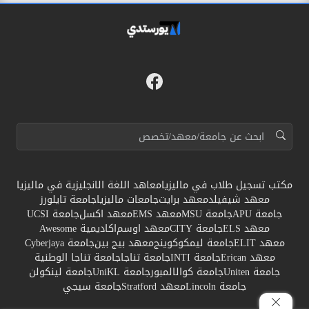
فيسبوك
مواقع التواصل
البحث عن:
مكتب تسجيل طلاب في ماليزيا
معاهد اللغة الانجليزية في ماليزيا
معهد شيفيلد
معهد برايت
جامعات ماليزيا
جامعة تايلورز
جامعة APU
جامعة MSU
معهد EMS
معهد اكسل
جامعة UCSI
معهد ELS
جامعة CITY
معهد اوسم
اكاديمية Awesome
معهد ELIT
جامعة ليمكوكوينج
معهد بيج بين
جامعة Cyberjaya
معهد Erican
جامعة INTI
جامعة تناجا
جامعة تناجا الوطنية
جامعة Uniten
جامعة كوالالمبور
جامعة UniKL
جامعة لينكولن
جامعة Lincoln
معهد Stratford
جامعة سيجي